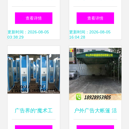
手纸塑制品厂——
灭蚊蝇灯箱 宿豫伟
查看详情
查看详情
专注品质包装，助
广告制品厂提供专
更新时间：2026-08-05
更新时间：2026-08-05
03:38:29
16:04:28
力品牌升级
业生产与软件销售
方案
广告界的“魔术工
户外广告大帐篷 活
坊” 宿迁市思创广
动促销伸缩帐篷定