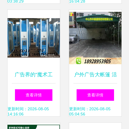
03:38:29
16:04:28
力品牌升级
业生产与软件销售
方案
广告界的“魔术工
户外广告大帐篷 活
坊” 宿迁市思创广
动促销伸缩帐篷定
查看详情
查看详情
告制品厂如何重塑
制与选购全指南
更新时间：2026-08-05
更新时间：2026-08-05
14:16:06
05:04:56
现代广告制作